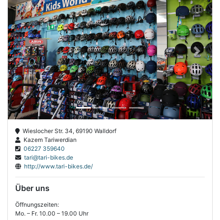
Previous
Next
Wieslocher Str. 34, 69190 Walldorf
Kazem Tariwerdian
06227 359640
tari@tari-bikes.de
http://www.tari-bikes.de/
Über uns
Öffnungszeiten:
Mo. – Fr. 10.00 – 19.00 Uhr